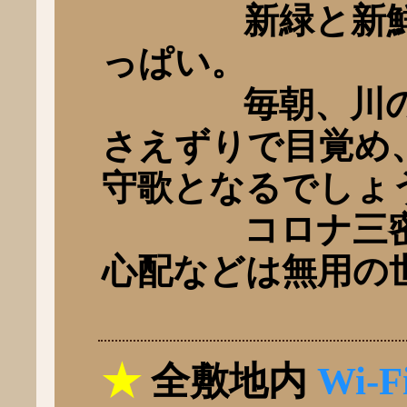
新緑と新鮮な
っぱい。
毎朝、川のせ
さえずりで目覚め
守歌となるでしょ
コロナ三密(密
心配などは無用の
★
全敷地内
Wi-F