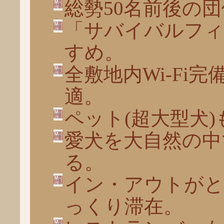
総勢50名前後の
「サバイバルフィ
すめ。
全敷地内Wi-Fi
適。
ペット(超大型犬
愛犬を大自然の中
る。
イン・アウトがと
っくり滞在。