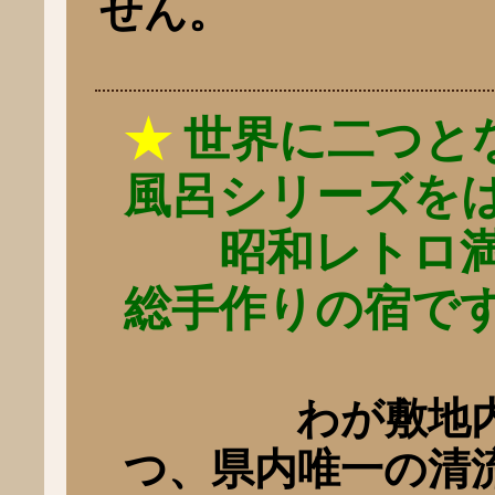
せん。
★
世界に二つと
風呂シリーズを
昭和レトロ満
総手作りの宿で
わが敷地内に
つ、県内唯一の清