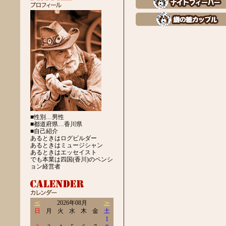
■性別…男性
■都道府県…香川県
■自己紹介
あるときはログビルダー
あるときはミュージシャン
あるときはエッセイスト
でも本業は四国(香川)のペンシ
ョン経営者
≪
2026年08月
≫
日
月
火
水
木
金
土
1