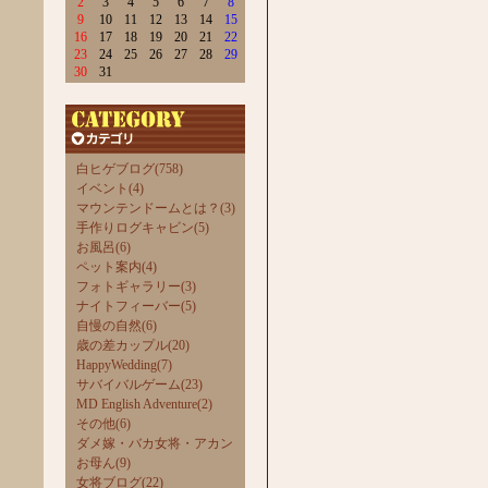
2
3
4
5
6
7
8
9
10
11
12
13
14
15
16
17
18
19
20
21
22
23
24
25
26
27
28
29
30
31
白ヒゲブログ(758)
イベント(4)
マウンテンドームとは？(3)
手作りログキャビン(5)
お風呂(6)
ペット案内(4)
フォトギャラリー(3)
ナイトフィーバー(5)
自慢の自然(6)
歳の差カップル(20)
HappyWedding(7)
サバイバルゲーム(23)
MD English Adventure(2)
その他(6)
ダメ嫁・バカ女将・アカン
お母ん(9)
女将ブログ(22)