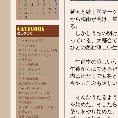
2
3
4
5
6
7
8
9
10
11
12
13
14
15
16
17
18
19
20
21
22
延々と続く雨マーク
23
24
25
26
27
28
29
30
31
から梅雨が明け、昼
る。
しかしうちの明け方
っている。大都会で
白ヒゲブログ(758)
イベント(4)
ひとの羨む涼しい生
マウンテンドームとは？(3)
手作りログキャビン(5)
お風呂(6)
午前中の涼しいう
ペット案内(4)
午後からはできるだ
フォトギャラリー(3)
ナイトフィーバー(5)
内は汗だくで女将と
自慢の自然(6)
今や力こぶも逞しい
歳の差カップル(20)
HappyWedding(7)
サバイバルゲーム(23)
そんなうだるよう
MD English Adventure(2)
その他(6)
を始めた。そしたら
ダメ嫁・バカ女将・アカン
塗りをやり始めた。
お母ん(9)
女将ブログ(22)