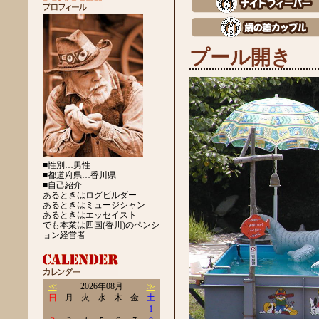
プール開き
■性別…男性
■都道府県…香川県
■自己紹介
あるときはログビルダー
あるときはミュージシャン
あるときはエッセイスト
でも本業は四国(香川)のペンシ
ョン経営者
≪
2026年08月
≫
日
月
火
水
木
金
土
1