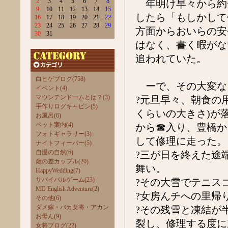
2
3
4
5
6
7
8
年明け早々から約
9
10
11
12
13
14
15
したら「もしかして
16
17
18
19
20
21
22
23
24
25
26
27
28
29
方面からおいらの安
30
31
はなく、書く暇がな
追われていた。
白ヒゲブログ(758)
ーで、その大変な
イベント(4)
マウンテンドームとは？(3)
?元旦早々、朝食の
手作りログキャビン(5)
くらいの大きさ)が
お風呂(6)
ペット案内(4)
から☎入り、豊橋か
フォトギャラリー(3)
して修理に走った。
ナイトフィーバー(5)
自慢の自然(6)
?三が日を終えた途
歳の差カップル(20)
舞い。
HappyWedding(7)
サバイバルゲーム(23)
?その大雪でテニス
MD English Adventure(2)
?女房んチへの里帰
その他(6)
ダメ嫁・バカ女将・アカン
?その残雪と凍結が
お母ん(9)
裂し、修理する度に
女将ブログ(22)