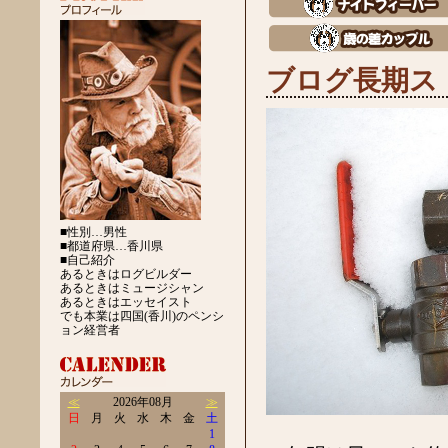
ブログ長期ス
■性別…男性
■都道府県…香川県
■自己紹介
あるときはログビルダー
あるときはミュージシャン
あるときはエッセイスト
でも本業は四国(香川)のペンシ
ョン経営者
≪
2026年08月
≫
日
月
火
水
木
金
土
1