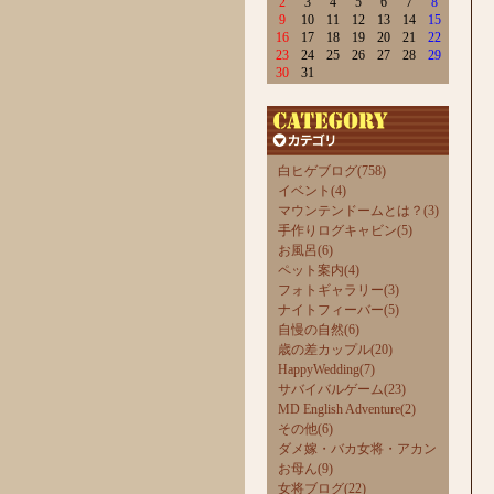
2
3
4
5
6
7
8
9
10
11
12
13
14
15
16
17
18
19
20
21
22
23
24
25
26
27
28
29
30
31
白ヒゲブログ(758)
イベント(4)
マウンテンドームとは？(3)
手作りログキャビン(5)
お風呂(6)
ペット案内(4)
フォトギャラリー(3)
ナイトフィーバー(5)
自慢の自然(6)
歳の差カップル(20)
HappyWedding(7)
サバイバルゲーム(23)
MD English Adventure(2)
その他(6)
ダメ嫁・バカ女将・アカン
お母ん(9)
女将ブログ(22)