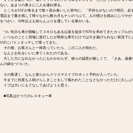
ない。あまりの寒さに二人を連れ帰る。
ところがJAFが来るまで散々呑み食いした挙句に、「手持ちがないので明日、必
電話まで書き残して帰りながら数カ月もナシのつぶて。人の情けを踏みにじりやが
をつかい、10年以上も知らんぷりを通している輩がいる。
つい先日も車が脱輪して３キロもある山道を徒歩でSOSを求めてきたカップルが
いつものごとく現場に急行したが簡単な牽引だけでは引き揚げられない状況下に
JAFにバトンタッチして帰ってきた。
その後、お客さんと一杯呑っていたら、この二人が現れた。
なんとお礼をいいに来てくれたのである。
大した力になれなかったにもかかわらず、彼らの誠意が嬉しくて、「さあ、遠慮
んの鍋をつついた。
その夜遅く、なんと彼らからクリスマスイブのネット予約が入っていた。
今までに何度も人助けらしきことをして報われたことなどなかっただけに久しぶ
イブは大いにもてなしてあげようと思う。
■写真はかつてのレスキュー車