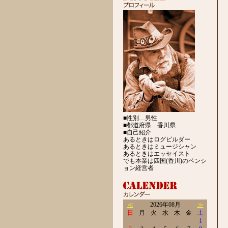
■性別…男性
■都道府県…香川県
■自己紹介
あるときはログビルダー
あるときはミュージシャン
あるときはエッセイスト
でも本業は四国(香川)のペンシ
ョン経営者
≪
2026年08月
≫
日
月
火
水
木
金
土
1