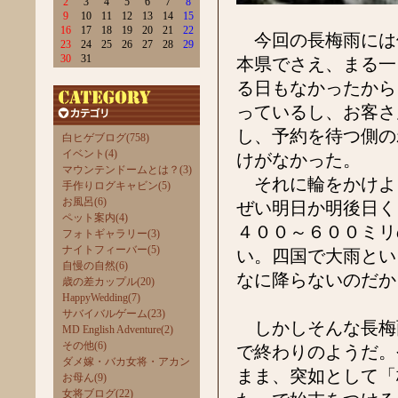
2
3
4
5
6
7
8
9
10
11
12
13
14
15
16
17
18
19
20
21
22
今回の長梅雨には
23
24
25
26
27
28
29
30
31
本県でさえ、まる一
る日もなかったから
っているし、お客さ
し、予約を待つ側の
白ヒゲブログ(758)
イベント(4)
けがなかった。
マウンテンドームとは？(3)
それに輪をかけよ
手作りログキャビン(5)
お風呂(6)
ぜい明日か明後日く
ペット案内(4)
４００～６００ミリ
フォトギャラリー(3)
ナイトフィーバー(5)
い。四国で大雨とい
自慢の自然(6)
なに降らないのだか
歳の差カップル(20)
HappyWedding(7)
サバイバルゲーム(23)
しかしそんな長梅
MD English Adventure(2)
その他(6)
で終わりのようだ。
ダメ嫁・バカ女将・アカン
まま、突如として「
お母ん(9)
女将ブログ(22)