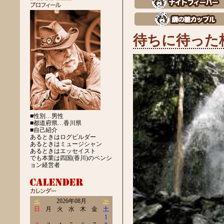
待ちに待った
■性別…男性
■都道府県…香川県
■自己紹介
あるときはログビルダー
あるときはミュージシャン
あるときはエッセイスト
でも本業は四国(香川)のペンシ
ョン経営者
≪
2026年08月
≫
日
月
火
水
木
金
土
1