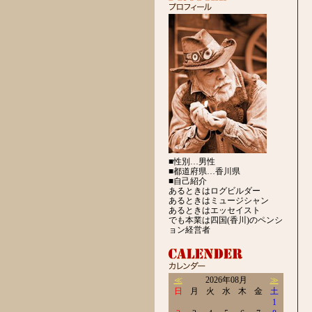
■性別…男性
■都道府県…香川県
■自己紹介
あるときはログビルダー
あるときはミュージシャン
あるときはエッセイスト
でも本業は四国(香川)のペンシ
ョン経営者
≪
2026年08月
≫
日
月
火
水
木
金
土
1