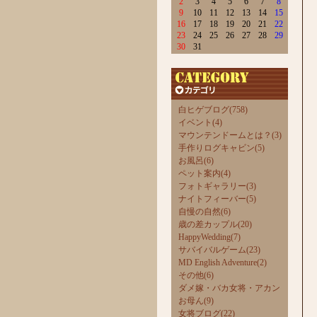
2
3
4
5
6
7
8
9
10
11
12
13
14
15
16
17
18
19
20
21
22
23
24
25
26
27
28
29
30
31
白ヒゲブログ(758)
イベント(4)
マウンテンドームとは？(3)
手作りログキャビン(5)
お風呂(6)
ペット案内(4)
フォトギャラリー(3)
ナイトフィーバー(5)
自慢の自然(6)
歳の差カップル(20)
HappyWedding(7)
サバイバルゲーム(23)
MD English Adventure(2)
その他(6)
ダメ嫁・バカ女将・アカン
お母ん(9)
女将ブログ(22)