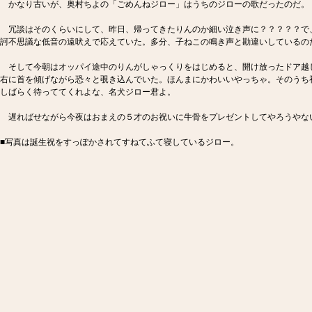
かなり古いが、奥村ちよの「ごめんねジロー」はうちのジローの歌だったのだ。
冗談はそのくらいにして、昨日、帰ってきたりんのか細い泣き声に？？？？？で
訶不思議な低音の遠吠えで応えていた。多分、子ねこの鳴き声と勘違いしているの
そして今朝はオッパイ途中のりんがしゃっくりをはじめると、開け放ったドア越
右に首を傾げながら恐々と覗き込んでいた。ほんまにかわいいやっちゃ。そのうち
しばらく待っててくれよな、名犬ジロー君よ。
遅ればせながら今夜はおまえの５才のお祝いに牛骨をプレゼントしてやろうやな
■写真は誕生祝をすっぽかされてすねてふて寝しているジロー。