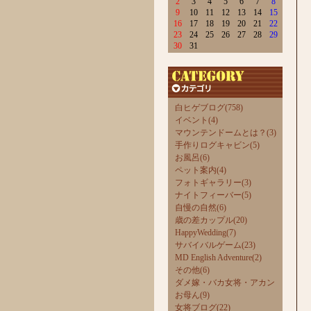
2
3
4
5
6
7
8
9
10
11
12
13
14
15
16
17
18
19
20
21
22
23
24
25
26
27
28
29
30
31
白ヒゲブログ(758)
イベント(4)
マウンテンドームとは？(3)
手作りログキャビン(5)
お風呂(6)
ペット案内(4)
フォトギャラリー(3)
ナイトフィーバー(5)
自慢の自然(6)
歳の差カップル(20)
HappyWedding(7)
サバイバルゲーム(23)
MD English Adventure(2)
その他(6)
ダメ嫁・バカ女将・アカン
お母ん(9)
女将ブログ(22)