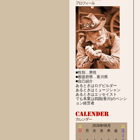
■性別…男性
■都道府県…香川県
■自己紹介
あるときはログビルダー
あるときはミュージシャン
あるときはエッセイスト
でも本業は四国(香川)のペンシ
ョン経営者
≪
2026年08月
≫
日
月
火
水
木
金
土
1