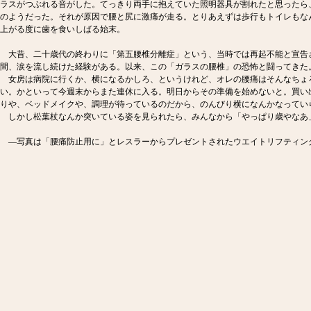
ラスがつぶれる音がした。てっきり両手に抱えていた照明器具が割れたと思ったら
のようだった。それが原因で腰と尻に激痛が走る。とりあえずは歩行もトイレもな
上がる度に歯を食いしばる始末。
大昔、二十歳代の終わりに「第五腰椎分離症」という、当時では再起不能と宣告
間、涙を流し続けた経験がある。以来、この「ガラスの腰椎」の恐怖と闘ってきた
女房は病院に行くか、横になるかしろ、というけれど、オレの腰痛はそんなちょ
い。かといって今週末からまた連休に入る。明日からその準備を始めないと。買い
りや、ベッドメイクや、調理が待っているのだから、のんびり横になんかなってい
しかし松葉杖なんか突いている姿を見られたら、みんなから「やっぱり歳やなあ
―写真は「腰痛防止用に」とレスラーからプレゼントされたウエイトリフティン