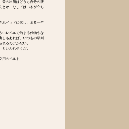
、音の出所はどうも自分の腰
んとかこなしてはいるが立ち
されベッドに伏し、まる一年
。
ろいレベルで治まる代物やな
出しもあれば、いつもの草刈
られるわけがない。
」といわれそうだ。
グ用のベルト―