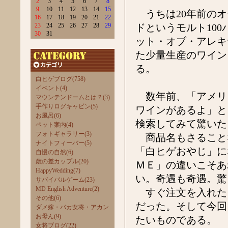
2
3
4
5
6
7
8
9
10
11
12
13
14
15
うちは20年前のオ
16
17
18
19
20
21
22
23
24
25
26
27
28
29
ドというモルト10
30
31
ット・オブ・アレキ
た少量生産のワイン
る。
白ヒゲブログ(758)
イベント(4)
数年前、「アメリ
マウンテンドームとは？(3)
手作りログキャビン(5)
ワインがあるよ」と
お風呂(6)
検索してみて驚いた
ペット案内(4)
フォトギャラリー(3)
商品名もさること
ナイトフィーバー(5)
「白ヒゲおやじ」に
自慢の自然(6)
歳の差カップル(20)
ＭＥ」の違いこそあ
HappyWedding(7)
い。奇遇も奇遇。驚
サバイバルゲーム(23)
MD English Adventure(2)
すぐ注文を入れた
その他(6)
だった。そして今回
ダメ嫁・バカ女将・アカン
お母ん(9)
たいものである。
女将ブログ(22)