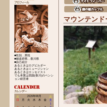
マウンテンド
■性別…男性
■都道府県…香川県
■自己紹介
あるときはログビルダー
あるときはミュージシャン
あるときはエッセイスト
でも本業は四国(香川)のペンシ
ョン経営者
≪
2026年08月
≫
日
月
火
水
木
金
土
1