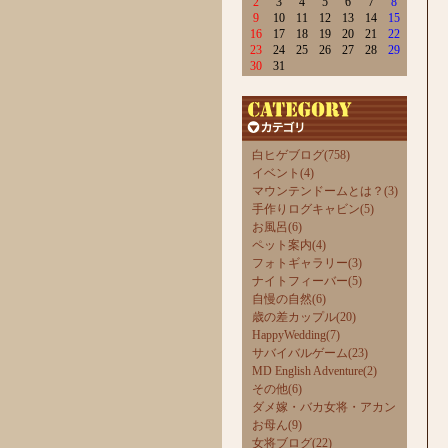
2
3
4
5
6
7
8
9
10
11
12
13
14
15
16
17
18
19
20
21
22
23
24
25
26
27
28
29
30
31
白ヒゲブログ(758)
イベント(4)
マウンテンドームとは？(3)
手作りログキャビン(5)
お風呂(6)
ペット案内(4)
フォトギャラリー(3)
ナイトフィーバー(5)
自慢の自然(6)
歳の差カップル(20)
HappyWedding(7)
サバイバルゲーム(23)
MD English Adventure(2)
その他(6)
ダメ嫁・バカ女将・アカン
お母ん(9)
女将ブログ(22)