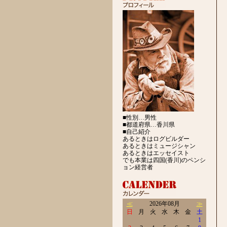
■性別…男性
■都道府県…香川県
■自己紹介
あるときはログビルダー
あるときはミュージシャン
あるときはエッセイスト
でも本業は四国(香川)のペンシ
ョン経営者
≪
2026年08月
≫
日
月
火
水
木
金
土
1