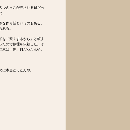
のつきっこが許される日だっ
た。
さな作り話というのもある。
もある。
ドを「安くするから」と頼ま
ったので修理を依頼した。そ
約束は一体、何だったんや。
のは本当だったんや。