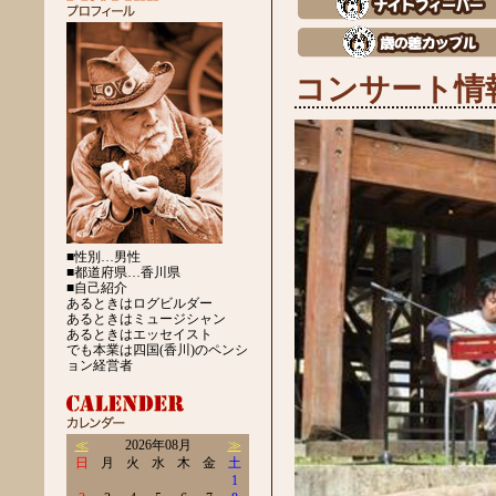
コンサート情
■性別…男性
■都道府県…香川県
■自己紹介
あるときはログビルダー
あるときはミュージシャン
あるときはエッセイスト
でも本業は四国(香川)のペンシ
ョン経営者
≪
2026年08月
≫
日
月
火
水
木
金
土
1