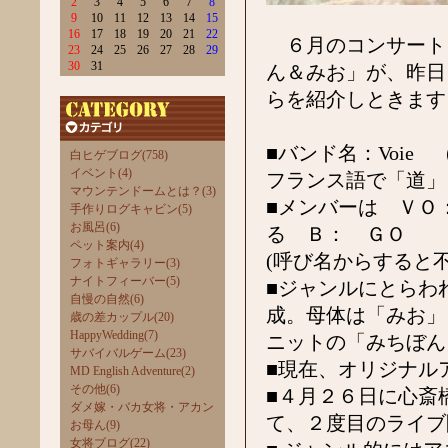
2
3
4
5
6
7
8
9
10
11
12
13
14
15
16
17
18
19
20
21
22
６月のコンサート
23
24
25
26
27
28
29
30
31
ん＆みお」が、昨日
らを紹介しときます
■バンド名：Voi
白ヒゲブログ(758)
イベント(4)
フランス語で「道」
マウンテンドームとは？(3)
■メンバーは Ｖ
手作りログキャビン(5)
お風呂(6)
る Ｂ： ＧＯ 
ペット案内(4)
(呼び名からすると
フォトギャラリー(3)
ナイトフィーバー(5)
■ジャンルにとらわ
自慢の自然(6)
成。母体は「みお」
歳の差カップル(20)
HappyWedding(7)
ニットの「みちぼん
サバイバルゲーム(23)
■現在、オリジナル
MD English Adventure(2)
その他(6)
■４月２６日に心斎
ダメ嫁・バカ女将・アカン
て、２度目のライブ
お母ん(9)
女将ブログ(22)