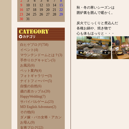
2
3
4
5
6
7
8
9
10
11
12
13
14
15
秋・冬の寒いシーズンは
16
17
18
19
20
21
22
囲炉裏を囲んで暖かく。
23
24
25
26
27
28
29
30
31
炭火でじっくりと煮込んだ
各種お鍋や、焼き物で
心も体もほっりと・・・
白ヒゲブログ(758)
イベント(4)
マウンテンドームとは？(3)
手作りログキャビン(5)
お風呂(6)
ペット案内(4)
フォトギャラリー(3)
ナイトフィーバー(5)
自慢の自然(6)
歳の差カップル(20)
HappyWedding(7)
サバイバルゲーム(23)
MD English Adventure(2)
その他(6)
ダメ嫁・バカ女将・アカン
お母ん(9)
女将ブログ(22)