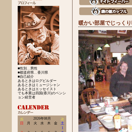
暖かい部屋でじっくり
■性別…男性
■都道府県…香川県
■自己紹介
あるときはログビルダー
あるときはミュージシャン
あるときはエッセイスト
でも本業は四国(香川)のペンシ
ョン経営者
≪
2026年08月
≫
日
月
火
水
木
金
土
1