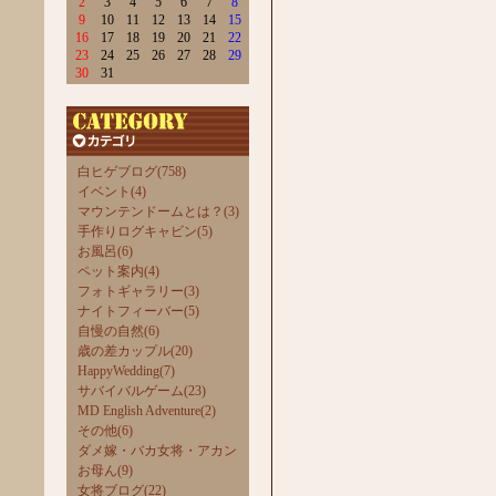
2
3
4
5
6
7
8
9
10
11
12
13
14
15
16
17
18
19
20
21
22
23
24
25
26
27
28
29
30
31
白ヒゲブログ(758)
イベント(4)
マウンテンドームとは？(3)
手作りログキャビン(5)
お風呂(6)
ペット案内(4)
フォトギャラリー(3)
ナイトフィーバー(5)
自慢の自然(6)
歳の差カップル(20)
HappyWedding(7)
サバイバルゲーム(23)
MD English Adventure(2)
その他(6)
ダメ嫁・バカ女将・アカン
お母ん(9)
女将ブログ(22)