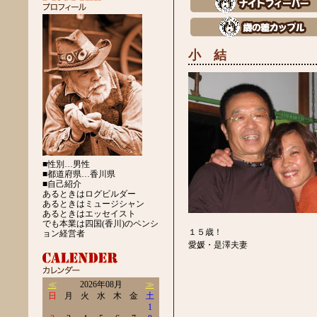
小 結
■性別…男性
■都道府県…香川県
■自己紹介
あるときはログビルダー
あるときはミュージシャン
あるときはエッセイスト
でも本業は四国(香川)のペンシ
１５歳！
ョン経営者
愛媛・是澤夫妻
≪
2026年08月
≫
日
月
火
水
木
金
土
1