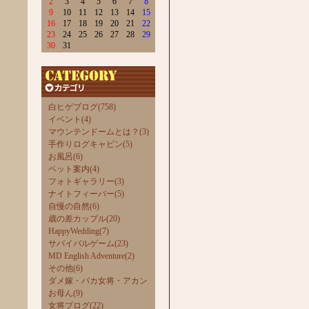
2
3
4
5
6
7
8
9
10
11
12
13
14
15
16
17
18
19
20
21
22
23
24
25
26
27
28
29
30
31
白ヒゲブログ(758)
イベント(4)
マウンテンドームとは？(3)
手作りログキャビン(5)
お風呂(6)
ペット案内(4)
フォトギャラリー(3)
ナイトフィーバー(5)
自慢の自然(6)
歳の差カップル(20)
HappyWedding(7)
サバイバルゲーム(23)
MD English Adventure(2)
その他(6)
ダメ嫁・バカ女将・アカン
お母ん(9)
女将ブログ(22)