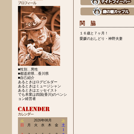
関 脇
１６歳と７ヶ月！
愛媛のおしどり・神野夫妻
■性別…男性
■都道府県…香川県
■自己紹介
あるときはログビルダー
あるときはミュージシャン
あるときはエッセイスト
でも本業は四国(香川)のペンシ
ョン経営者
≪
2026年08月
≫
日
月
火
水
木
金
土
1