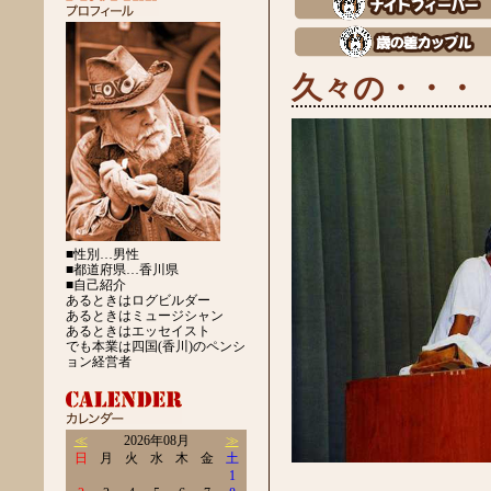
久々の・・・
■性別…男性
■都道府県…香川県
■自己紹介
あるときはログビルダー
あるときはミュージシャン
あるときはエッセイスト
でも本業は四国(香川)のペンシ
ョン経営者
≪
2026年08月
≫
日
月
火
水
木
金
土
1