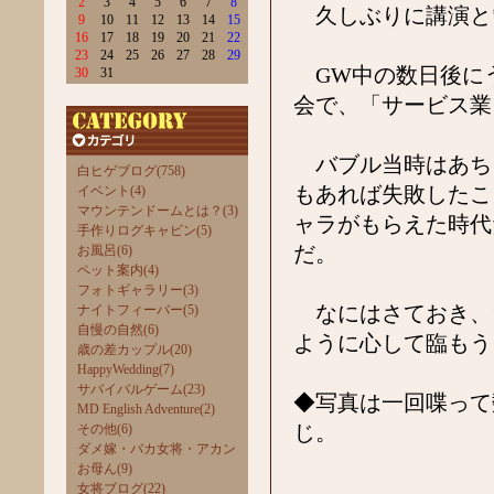
2
3
4
5
6
7
8
久しぶりに講演と
9
10
11
12
13
14
15
16
17
18
19
20
21
22
23
24
25
26
27
28
29
GW中の数日後に
30
31
会で、「サービス業
バブル当時はあち
白ヒゲブログ(758)
もあれば失敗したこ
イベント(4)
マウンテンドームとは？(3)
ャラがもらえた時代
手作りログキャビン(5)
だ。
お風呂(6)
ペット案内(4)
フォトギャラリー(3)
なにはさておき、
ナイトフィーバー(5)
自慢の自然(6)
ように心して臨もう
歳の差カップル(20)
HappyWedding(7)
サバイバルゲーム(23)
◆写真は一回喋って
MD English Adventure(2)
じ。
その他(6)
ダメ嫁・バカ女将・アカン
お母ん(9)
女将ブログ(22)