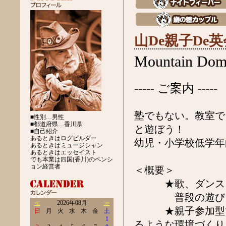
山De親子De
Mountain Do
----- ご案内 -----
塾でもない。教室で
■性別…男性
■都道府県…香川県
と遊ぼう！
■自己紹介
あるときはログビルダー
幼児・小学校低学年
あるときはミュージシャン
あるときはエッセイスト
でも本業は四国(香川)のペンシ
ョン経営者
＜概要＞
★歌、ダンス、ゲ
普段の遊びを英
≪
2026年08月
≫
★親子参加型で、
日
月
火
水
木
金
土
1
るような環境づくり