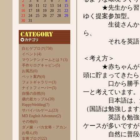
2
3
4
5
6
7
8
9
10
11
12
13
14
15
★先生から習う、
16
17
18
19
20
21
22
ゆく提案参加型。
23
24
25
26
27
28
29
30
31
生徒さんからの
ら、
それを英語にし
白ヒゲブログ(758)
イベント(4)
＜考え方＞
マウンテンドームとは？(3)
手作りログキャビン(5)
★赤ちゃんが自然
お風呂(6)
頭に貯まってきたら
ペット案内(4)
フォトギャラリー(3)
口から勝手に出て
ナイトフィーバー(5)
一と考えています。
自慢の自然(6)
歳の差カップル(20)
日本語は、勉強
HappyWedding(7)
（国語は勉強します
サバイバルゲーム(23)
MD English Adventure(2)
英語も勉強だと
その他(6)
ケースが多いですが
ダメ嫁・バカ女将・アカン
お母ん(9)
自然に普段の生
女将ブログ(22)