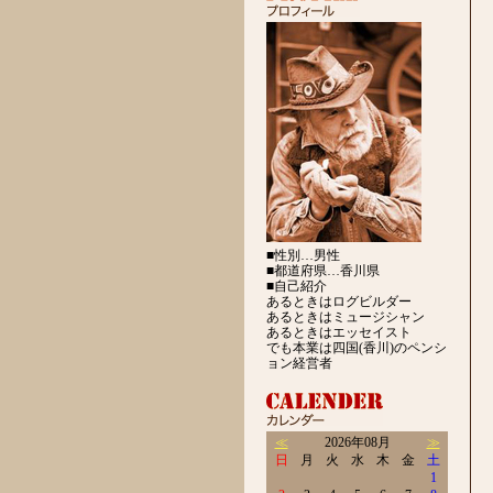
■性別…男性
■都道府県…香川県
■自己紹介
あるときはログビルダー
あるときはミュージシャン
あるときはエッセイスト
でも本業は四国(香川)のペンシ
ョン経営者
≪
2026年08月
≫
日
月
火
水
木
金
土
1