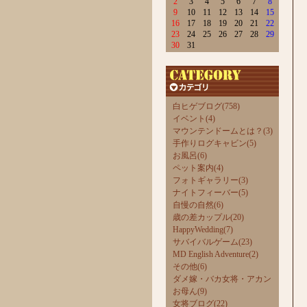
2
3
4
5
6
7
8
9
10
11
12
13
14
15
16
17
18
19
20
21
22
23
24
25
26
27
28
29
30
31
白ヒゲブログ(758)
イベント(4)
マウンテンドームとは？(3)
手作りログキャビン(5)
お風呂(6)
ペット案内(4)
フォトギャラリー(3)
ナイトフィーバー(5)
自慢の自然(6)
歳の差カップル(20)
HappyWedding(7)
サバイバルゲーム(23)
MD English Adventure(2)
その他(6)
ダメ嫁・バカ女将・アカン
お母ん(9)
女将ブログ(22)