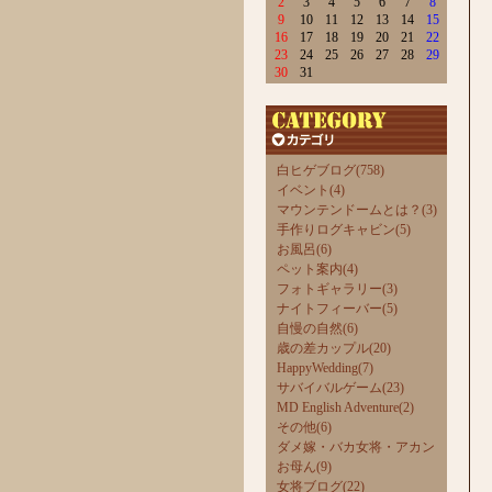
2
3
4
5
6
7
8
9
10
11
12
13
14
15
16
17
18
19
20
21
22
23
24
25
26
27
28
29
30
31
白ヒゲブログ(758)
イベント(4)
マウンテンドームとは？(3)
手作りログキャビン(5)
お風呂(6)
ペット案内(4)
フォトギャラリー(3)
ナイトフィーバー(5)
自慢の自然(6)
歳の差カップル(20)
HappyWedding(7)
サバイバルゲーム(23)
MD English Adventure(2)
その他(6)
ダメ嫁・バカ女将・アカン
お母ん(9)
女将ブログ(22)