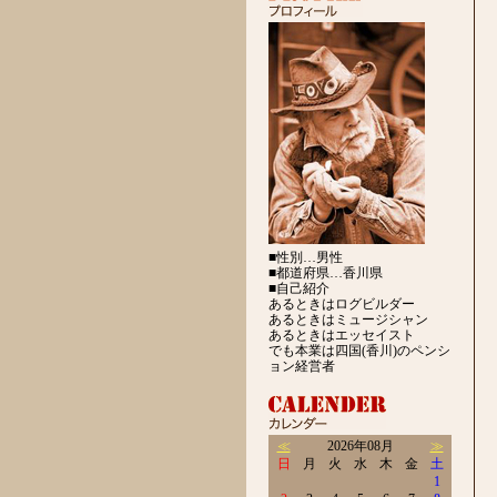
■性別…男性
■都道府県…香川県
■自己紹介
あるときはログビルダー
あるときはミュージシャン
あるときはエッセイスト
でも本業は四国(香川)のペンシ
ョン経営者
≪
2026年08月
≫
日
月
火
水
木
金
土
1