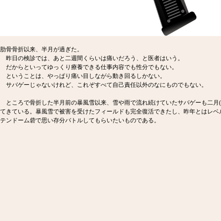
肋骨骨折以来、半月が過ぎた。
昨日の検診では、あと二週間くらいは痛いだろう、と医者はいう。
だからといってゆっくり療養できる仕事内容でも性分でもない。
ということは、やっぱり痛い目しながら動き回るしかない。
サバゲーじゃないけれど、これぞすべて自己責任以外のなにものでもない。
ところで骨折した半月前の暴風雪以来、雪や雨で流れ続けていたサバゲーも二月(
てきている。暴風雪で被害を受けたフィールドも完全復活できたし、昨年とはレベル
テンドーム砦で思い存分バトルしてもらいたいものである。