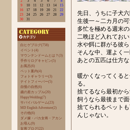
2
3
4
5
6
7
8
9
10
11
12
13
14
15
16
17
18
19
20
21
22
先日、うちに子犬六
23
24
25
26
27
28
29
30
31
生後一～二カ月の可
多忙を極める週末の
二晩ほど入れておい
水や餌に群がる彼ら
白ヒゲブログ(758)
イベント(4)
そんな中、運よく一
マウンテンドームとは？(3)
あとの五匹は仕方な
手作りログキャビン(5)
お風呂(6)
ペット案内(4)
暖かくなってくると
フォトギャラリー(3)
ナイトフィーバー(5)
る。
自慢の自然(6)
捨てるなら最初から
歳の差カップル(20)
HappyWedding(7)
飼うなら最後まで面
サバイバルゲーム(23)
捨てられるペットも
MD English Adventure(2)
その他(6)
んじゃない。
ダメ嫁・バカ女将・アカン
お母ん(9)
女将ブログ(22)