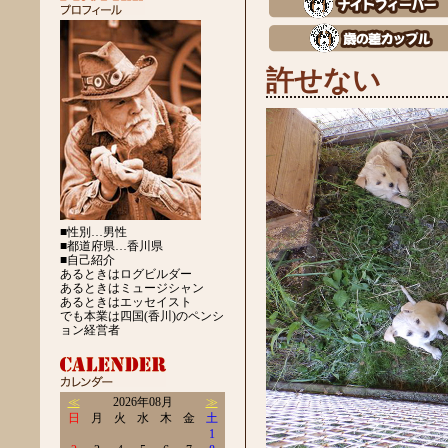
許せない
■性別…男性
■都道府県…香川県
■自己紹介
あるときはログビルダー
あるときはミュージシャン
あるときはエッセイスト
でも本業は四国(香川)のペンシ
ョン経営者
≪
2026年08月
≫
日
月
火
水
木
金
土
1