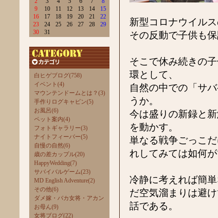
2
3
4
5
6
7
8
9
10
11
12
13
14
15
16
17
18
19
20
21
22
新型コロナウイルス
23
24
25
26
27
28
29
30
31
その反動で子供も保
そこで休み続きの子
環として、
白ヒゲブログ(758)
イベント(4)
自然の中での「サバ
マウンテンドームとは？(3)
うか。
手作りログキャビン(5)
お風呂(6)
今は盛りの新録と新
ペット案内(4)
を動かす。
フォトギャラリー(3)
ナイトフィーバー(5)
単なる戦争ごっこだ
自慢の自然(6)
れしてみては如何が
歳の差カップル(20)
HappyWedding(7)
サバイバルゲーム(23)
冷静に考えれば簡単
MD English Adventure(2)
その他(6)
だ空気溜まりは避け
ダメ嫁・バカ女将・アカン
話である。
お母ん(9)
女将ブログ(22)