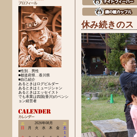
休み続きのス
■性別…男性
■都道府県…香川県
■自己紹介
あるときはログビルダー
あるときはミュージシャン
あるときはエッセイスト
でも本業は四国(香川)のペンシ
ョン経営者
≪
2026年08月
≫
日
月
火
水
木
金
土
1