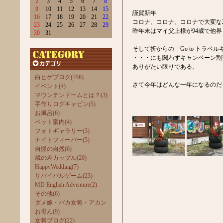
2
3
4
5
6
7
8
9
10
11
12
13
14
15
謹賀新年
16
17
18
19
20
21
22
コロナ、コロナ、コロナで大変な2
23
24
25
26
27
28
29
昨年末はマイ父上様が94歳で他
30
31
そして折からの「Go to トラ
・・・にも関わずキャンペーン割
ありがたい限りである。
白ヒゲブログ(758)
さて今年はどんな一年になるのだ
イベント(4)
マウンテンドームとは？(3)
手作りログキャビン(5)
お風呂(6)
ペット案内(4)
フォトギャラリー(3)
ナイトフィーバー(5)
自慢の自然(6)
歳の差カップル(20)
HappyWedding(7)
サバイバルゲーム(23)
MD English Adventure(2)
その他(6)
ダメ嫁・バカ女将・アカン
お母ん(9)
女将ブログ(22)