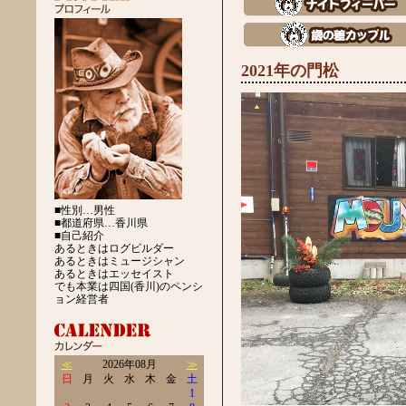
2021年の門松
■性別…男性
■都道府県…香川県
■自己紹介
あるときはログビルダー
あるときはミュージシャン
あるときはエッセイスト
でも本業は四国(香川)のペンシ
ョン経営者
≪
2026年08月
≫
日
月
火
水
木
金
土
1