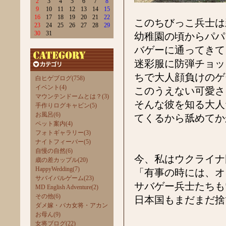
2
3
4
5
6
7
8
9
10
11
12
13
14
15
16
17
18
19
20
21
22
このちびっこ兵士は
23
24
25
26
27
28
29
30
31
幼稚園の頃からパパ
バゲーに通ってきて
迷彩服に防弾チョッ
ちで大人顔負けのゲ
白ヒゲブログ(758)
イベント(4)
このうえない可愛さ
マウンテンドームとは？(3)
そんな彼を知る大人
手作りログキャビン(5)
お風呂(6)
てくるから舐めてか
ペット案内(4)
フォトギャラリー(3)
ナイトフィーバー(5)
自慢の自然(6)
今、私はウクライナ
歳の差カップル(20)
HappyWedding(7)
「有事の時には、オ
サバイバルゲーム(23)
サバゲー兵士たちも
MD English Adventure(2)
その他(6)
日本国もまだまだ捨
ダメ嫁・バカ女将・アカン
お母ん(9)
女将ブログ(22)