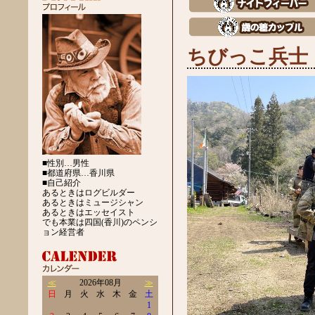
ちびっこ兵士
■性別…男性
■都道府県…香川県
■自己紹介
あるときはログビルダー
あるときはミュージシャン
あるときはエッセイスト
でも本業は四国(香川)のペンシ
ョン経営者
≪
2026年08月
≫
日
月
火
水
木
金
土
1